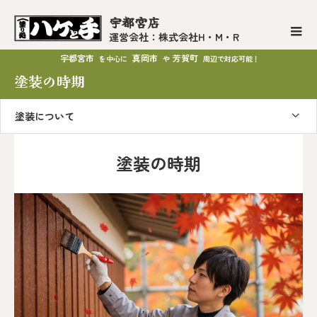
宇都宮店
運営会社：株式会社H・M・R
宇都宮市
真岡市
芳賀町
を中心に
や
周辺で対応可能！
塗装の時期
塗装について
塗装の時期